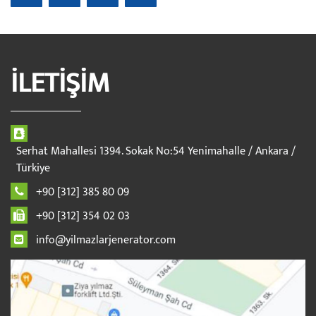
İLETİŞİM
Serhat Mahallesi 1394. Sokak No:54 Yenimahalle / Ankara /
Türkiye
+90 [312] 385 80 09
+90 [312] 354 02 03
info@yilmazlarjenerator.com