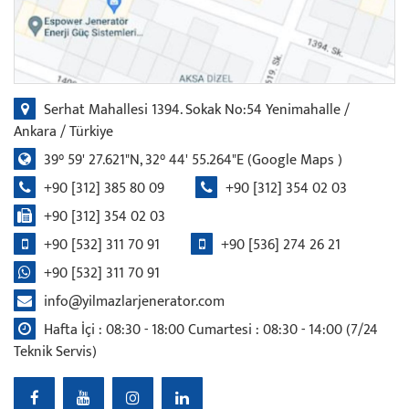
Serhat Mahallesi 1394. Sokak No:54 Yenimahalle /
Ankara / Türkiye
39° 59' 27.621"N, 32° 44' 55.264"E
(Google Maps )
+90 [312] 385 80 09
+90 [312] 354 02 03
+90 [312] 354 02 03
+90 [532] 311 70 91
+90 [536] 274 26 21
+90 [532] 311 70 91
info@yilmazlarjenerator.com
Hafta İçi : 08:30 - 18:00 Cumartesi : 08:30 - 14:00 (7/24
Teknik Servis)