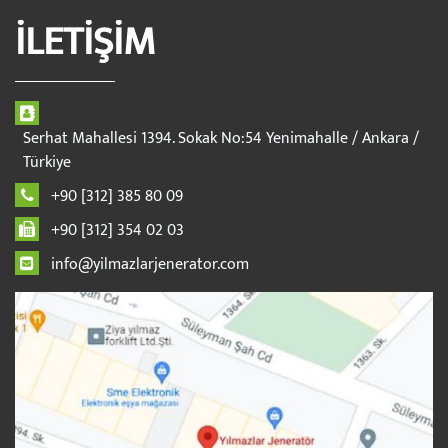
İLETİŞİM
Serhat Mahallesi 1394. Sokak No:54 Yenimahalle / Ankara /
Türkiye
+90 [312] 385 80 09
+90 [312] 354 02 03
info@yilmazlarjenerator.com