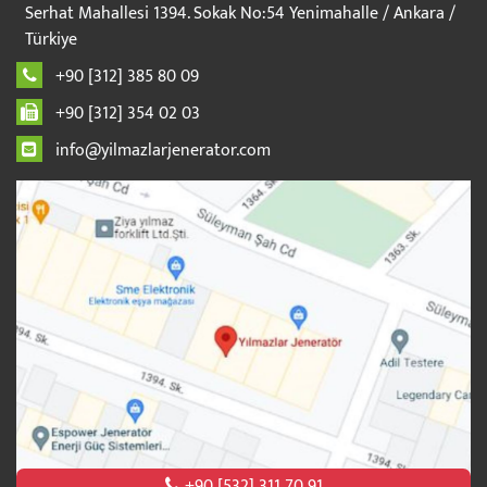
Serhat Mahallesi 1394. Sokak No:54 Yenimahalle / Ankara /
Türkiye
+90 [312] 385 80 09
+90 [312] 354 02 03
info@yilmazlarjenerator.com
+90 [532] 311 70 91